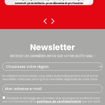
Newsletter
RECEVEZ LES DERNIÈRES INFOS SUR VOTRE BOÎTE MAIL !
En validant ce formulaire, vous serez automatiquement inscrit-e à la
newsletter nationale, ainsi qu'à la newsletter régionale de votre choix.
J'accepte le stockage des données et je renseigne et confirme avoir
pris connaissance de la
politique de confidentialité
que j'accepte.