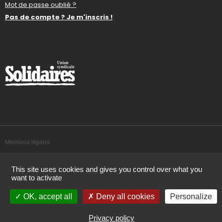
Mot de passe oublié ?
Pas de compte ? Je m'inscris !
Mentions légales
This site uses cookies and gives you control over what you
Politique de confidentialité
want to activate
OK, accept all
Deny all cookies
Personalize
Réalisation : Imagic.fr
Privacy policy