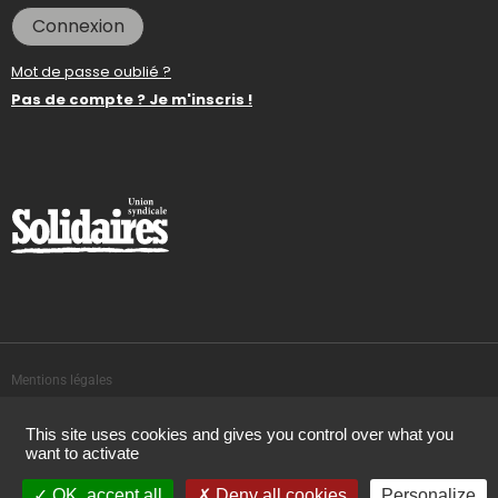
Connexion
Mot de passe oublié ?
Pas de compte ? Je m'inscris !
Mentions légales
This site uses cookies and gives you control over what you
Politique de confidentialité
want to activate
OK, accept all
Deny all cookies
Personalize