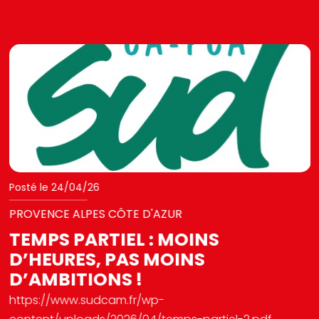
ALPES CÔTE D'AZUR
Posté le 24/04/26
PROVENCE ALPES CÔTE D'AZUR
TEMPS PARTIEL : MOINS
D’HEURES, PAS MOINS
D’AMBITIONS !
https://www.sudcam.fr/wp-